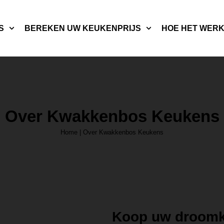
S
BEREKEN UW KEUKENPRIJS
HOE HET WER
Over Kwakkenbos Keukens
Home
|
Over Kwakkenbos Keukens
Koop uw droomke