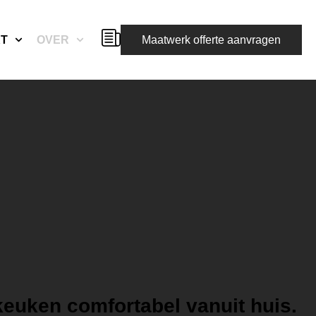
KT
OVER
Maatwerk offerte aanvragen
uken comfortabel vanuit huis.