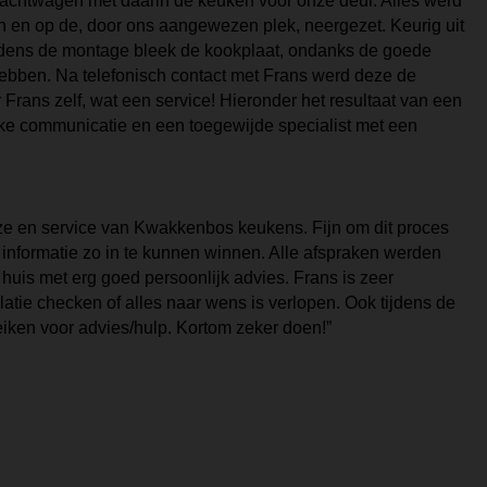
rachtwagen met daarin de keuken voor onze deur. Alles werd
 en op de, door ons aangewezen plek, neergezet. Keurig uit
ijdens de montage bleek de kookplaat, ondanks de goede
 hebben. Na telefonisch contact met Frans werd deze de
Frans zelf, wat een service! Hieronder het resultaat van een
jke communicatie en een toegewijde specialist met een
ze en service van Kwakkenbos keukens. Fijn om dit proces
e informatie zo in te kunnen winnen. Alle afspraken werden
uis met erg goed persoonlijk advies. Frans is zeer
latie checken of alles naar wens is verlopen. Ook tijdens de
reiken voor advies/hulp. Kortom zeker doen!”