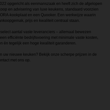
22 opgericht als eenmanszaak en heeft zich de afgelopen
rkoop en advisering van luxe keukens, standaard voorzien
BORA
-kookplaat en een
Quooker
. Een werkwijze waarin
ankoopgemak, prijs en kwaliteit centraal staan.
elect aantal vaste leveranciers – allemaal bewezen
en efficiënte bedrijfsvoering met minimale vaste kosten,
en én tegelijk een hoge kwaliteit garanderen.
n uw nieuwe keuken? Bekijk onze scherpe prijzen in de
ontact met ons op.