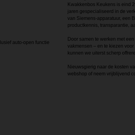
Kwakkenbos Keukens is eind 20
jaren gespecialiseerd in de ve
van
Siemens
-apparatuur, een
productkennis, transparantie, a
Door samen te werken met een s
vakmensen – en te kiezen voor e
kunnen we uiterst scherp offrer
Nieuwsgierig naar de kosten va
webshop of neem vrijblijvend c