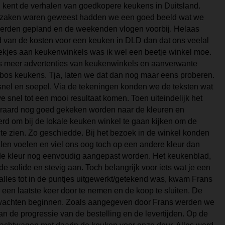
 kent de verhalen van goedkopere keukens in Duitsland.
3 zaken waren geweest hadden we een goed beeld wat we
erden gepland en de weekenden vlogen voorbij. Helaas
d van de kosten voor een keuken in DLD dan dat ons veelal
ekjes aan keukenwinkels was ik wel een beetje winkel moe.
 meer advertenties van keukenwinkels en aanverwante
bos keukens. Tja, laten we dat dan nog maar eens proberen.
 snel en soepel. Via de tekeningen konden we de teksten wat
 snel tot een mooi resultaat komen. Toen uiteindelijk het
teraard nog goed gekeken worden naar de kleuren en
rd om bij de lokale keuken winkel te gaan kijken om de
te zien. Zo geschiedde. Bij het bezoek in de winkel konden
alen voelen en viel ons oog toch op een andere kleur dan
 de kleur nog eenvoudig aangepast worden. Het keukenblad,
e solide en stevig aan. Toch belangrijk voor iets wat je een
 alles tot in de puntjes uitgewerkt/getekend was, kwam Frans
 een laatste keer door te nemen en de koop te sluiten. De
t wachten beginnen. Zoals aangegeven door Frans werden we
 de progressie van de bestelling en de levertijden. Op de