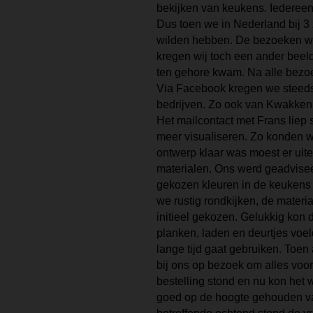
bekijken van keukens. Iedereen
Dus toen we in Nederland bij 
wilden hebben. De bezoeken w
kregen wij toch een ander beel
ten gehore kwam. Na alle bezo
Via Facebook kregen we steeds
bedrijven. Zo ook van Kwakken
Het mailcontact met Frans liep
meer visualiseren. Zo konden we
ontwerp klaar was moest er ui
materialen. Ons werd geadvisee
gekozen kleuren in de keukens 
we rustig rondkijken, de materi
initieel gekozen. Gelukkig kon
planken, laden en deurtjes voeld
lange tijd gaat gebruiken. Toen
bij ons op bezoek om alles voor
bestelling stond en nu kon he
goed op de hoogte gehouden van