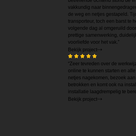
betreffende ochtend stond de v
vakkundig naar binnengedragen
de weg en netjes gestapeld. T
transporteur, toch een barst te
volgende dag al omgeruild door 
prettige samenwerking, duideli
voorliefde voor het vak.”
Bekijk project
“Zeer tevreden over de werkwij
online te kunnen starten en all
netjes nagekomen, bezoek aan h
betrokken en komt ook na instal
installatie laagdrempelig te be
Bekijk project