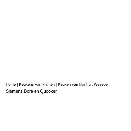
Keuken van klant uit
Wesepe
Home
|
Keukens van klanten
|
Keuken van klant uit Wesepe
Siemens Bora en Quooker
Klant
Particulier