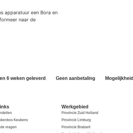
ens apparatuur een Bora en
nformeer naar de
en 6 weken geleverd
Geen aanbetaling
Mogelijkhei
links
Werkgebied
nstellen
Provincie Zuid Holland
kkenbos Keukens
Provincie Limburg
lde vragen
Provincie Brabant