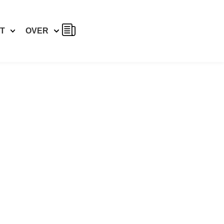
Maatwerk offerte
T
OVER
aanvragen