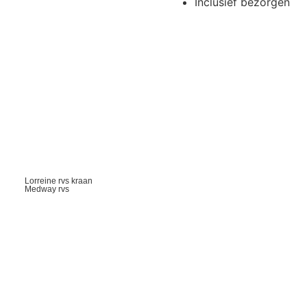
Inclusief bezorgen
Lorreine rvs kraan
Medway rvs