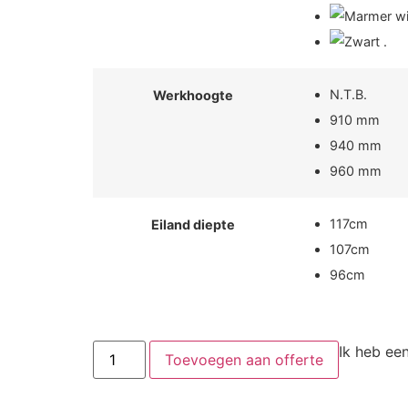
N.T.B.
Werkhoogte
910 mm
940 mm
960 mm
117cm
Eiland diepte
107cm
96cm
Ik heb ee
Toevoegen aan offerte