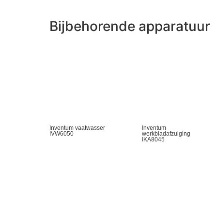
Bijbehorende apparatuur
Inventum vaatwasser
Inventum
IVW6050
werkbladafzuiging
IKA8045