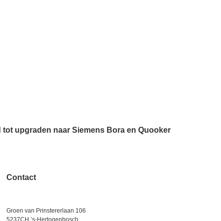
d tot upgraden naar Siemens Bora en Quooker
Contact
06 – 1863 84 79
info@kwakkenboskeukens.nl
Groen van Prinstererlaan 106
5237CH ’s-Hertogenbosch