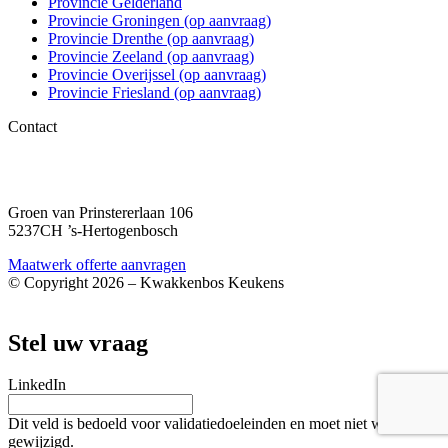
Provincie Gelderland
Provincie Groningen (op aanvraag)
Provincie Drenthe (op aanvraag)
Provincie Zeeland (op aanvraag)
Provincie Overijssel (op aanvraag)
Provincie Friesland (op aanvraag)
Contact
06 – 1863 84 79
info@kwakkenboskeukens.nl
Groen van Prinstererlaan 106
5237CH ’s-Hertogenbosch
Maatwerk offerte aanvragen
© Copyright 2026 – Kwakkenbos Keukens
Webshop door BEWISE Solutions
Stel uw vraag
LinkedIn
Dit veld is bedoeld voor validatiedoeleinden en moet niet worden
gewijzigd.