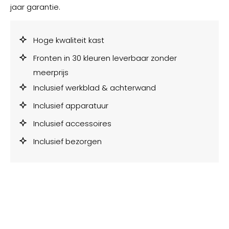
jaar garantie.
Hoge kwaliteit kast
Fronten in 30 kleuren leverbaar zonder
meerprijs
Inclusief werkblad & achterwand
Inclusief apparatuur
Inclusief accessoires
Inclusief bezorgen
Montage van onze keukens mogelijk
Binnen 6 weken geleverd
Geen aanbetaling
Mogelijkheid tot upgraden naar Siemens Bora en