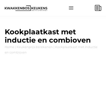
BEREKEN UW KEUKENPRIJS
Kookplaatkast met
inductie en combioven
Home
|
Keukenprijs berekenen
|
Kookplaatkast met inductie
en combioven