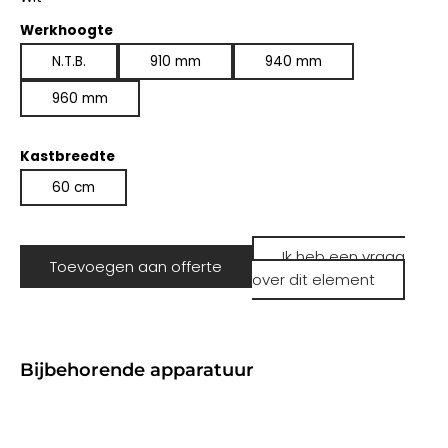
Werkhoogte
N.T.B.
910 mm
940 mm
960 mm
Kastbreedte
60 cm
Ik heb een vraag
Toevoegen aan offerte
over dit element
Bijbehorende apparatuur