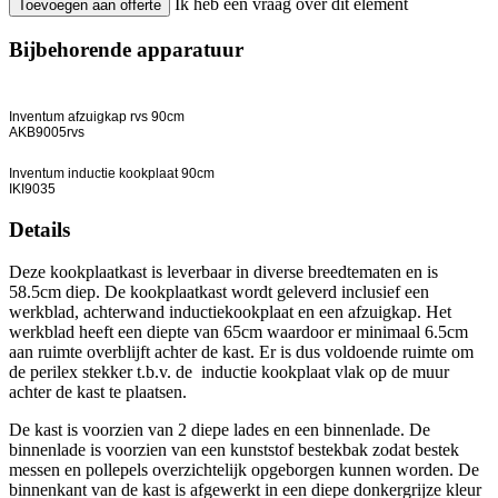
Ik heb een vraag over dit element
Toevoegen aan offerte
Bijbehorende apparatuur
Inventum afzuigkap rvs 90cm
AKB9005rvs
Inventum inductie kookplaat 90cm
IKI9035
Details
Deze kookplaatkast is leverbaar in diverse breedtematen en is
58.5cm diep. De kookplaatkast wordt geleverd inclusief een
werkblad, achterwand inductiekookplaat en een afzuigkap. Het
werkblad heeft een diepte van 65cm waardoor er minimaal 6.5cm
aan ruimte overblijft achter de kast. Er is dus voldoende ruimte om
de perilex stekker t.b.v. de inductie kookplaat vlak op de muur
achter de kast te plaatsen.
De kast is voorzien van 2 diepe lades en een binnenlade. De
binnenlade is voorzien van een kunststof bestekbak zodat bestek
messen en pollepels overzichtelijk opgeborgen kunnen worden. De
binnenkant van de kast is afgewerkt in een diepe donkergrijze kleur