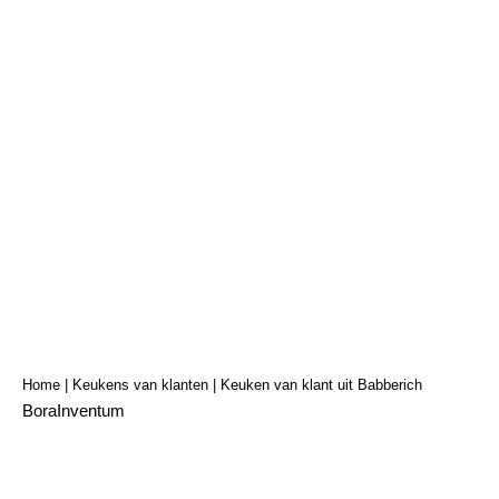
Keuken van klant uit
Babberich
Home
|
Keukens van klanten
|
Keuken van klant uit Babberich
Bora
Inventum
Klant
Particulier