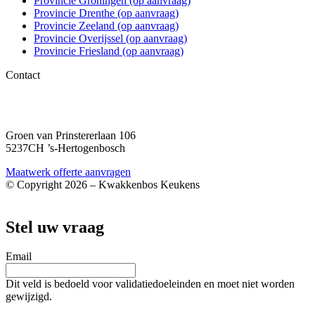
Provincie Groningen (op aanvraag)
Provincie Drenthe (op aanvraag)
Provincie Zeeland (op aanvraag)
Provincie Overijssel (op aanvraag)
Provincie Friesland (op aanvraag)
Contact
06 – 1863 84 79
info@kwakkenboskeukens.nl
Groen van Prinstererlaan 106
5237CH ’s-Hertogenbosch
Maatwerk offerte aanvragen
© Copyright 2026 – Kwakkenbos Keukens
Webshop door BEWISE Solutions
Stel uw vraag
Email
Dit veld is bedoeld voor validatiedoeleinden en moet niet worden
gewijzigd.
Front hoekpasstuk variabel