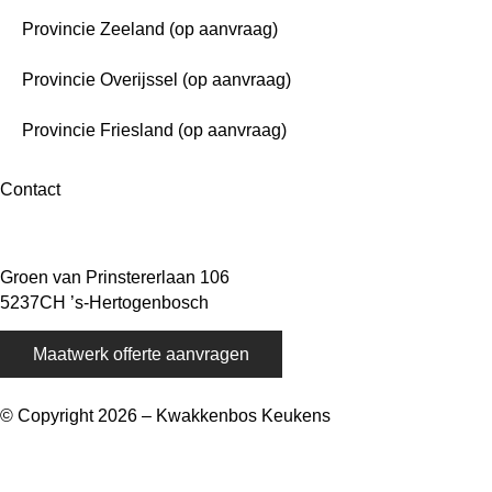
Provincie Zeeland (op aanvraag)
Provincie Overijssel (op aanvraag)
Provincie Friesland (op aanvraag)
Contact
06 – 1863 84 79
info@kwakkenboskeukens.nl
Groen van Prinstererlaan 106
5237CH ’s-Hertogenbosch
Maatwerk offerte aanvragen
© Copyright 2026 – Kwakkenbos Keukens
Webshop door BEWISE Solutions