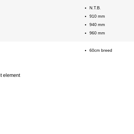
N.T.B.
910 mm
940 mm
960 mm
60cm breed
it element