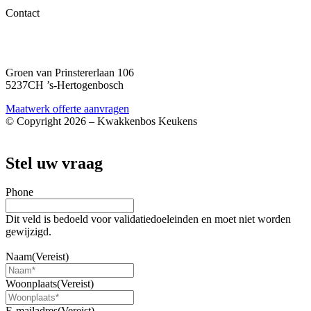
Contact
06 – 1863 84 79
info@kwakkenboskeukens.nl
Groen van Prinstererlaan 106
5237CH ’s-Hertogenbosch
Maatwerk offerte aanvragen
© Copyright 2026 – Kwakkenbos Keukens
Webshop door BEWISE Solutions
Stel uw vraag
Phone
Dit veld is bedoeld voor validatiedoeleinden en moet niet worden
gewijzigd.
Bovenkast met klep
Naam
(Vereist)
Woonplaats
(Vereist)
E-mailadres
(Vereist)