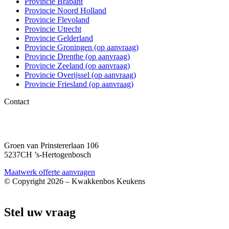
Provincie Brabant
Provincie Noord Holland
Provincie Flevoland
Provincie Utrecht
Provincie Gelderland
Provincie Groningen (op aanvraag)
Provincie Drenthe (op aanvraag)
Provincie Zeeland (op aanvraag)
Provincie Overijssel (op aanvraag)
Provincie Friesland (op aanvraag)
Contact
06 – 1863 84 79
info@kwakkenboskeukens.nl
Groen van Prinstererlaan 106
5237CH ’s-Hertogenbosch
Maatwerk offerte aanvragen
© Copyright 2026 – Kwakkenbos Keukens
Webshop door BEWISE Solutions
Stel uw vraag