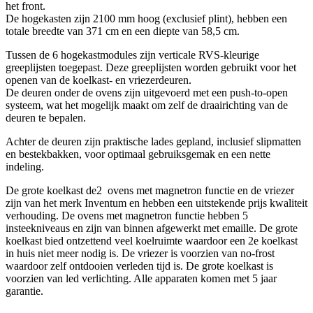
het front.
De hogekasten zijn 2100 mm hoog (exclusief plint), hebben een
totale breedte van 371 cm en een diepte van 58,5 cm.
Tussen de 6 hogekastmodules zijn verticale RVS-kleurige
greeplijsten toegepast. Deze greeplijsten worden gebruikt voor het
openen van de koelkast- en vriezerdeuren.
De deuren onder de ovens zijn uitgevoerd met een push-to-open
systeem, wat het mogelijk maakt om zelf de draairichting van de
deuren te bepalen.
Achter de deuren zijn praktische lades gepland, inclusief slipmatten
en bestekbakken, voor optimaal gebruiksgemak en een nette
indeling.
De grote koelkast de2 ovens met magnetron functie en de vriezer
zijn van het merk Inventum en hebben een uitstekende prijs kwaliteit
verhouding. De ovens met magnetron functie hebben 5
insteekniveaus en zijn van binnen afgewerkt met emaille. De grote
koelkast bied ontzettend veel koelruimte waardoor een 2e koelkast
in huis niet meer nodig is. De vriezer is voorzien van no-frost
waardoor zelf ontdooien verleden tijd is. De grote koelkast is
voorzien van led verlichting. Alle apparaten komen met 5 jaar
garantie.