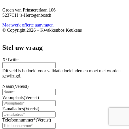
info@kwakkenboskeukens.nl
Groen van Prinstererlaan 106
5237CH ’s-Hertogenbosch
Maatwerk offerte aanvragen
© Copyright 2026 – Kwakkenbos Keukens
Webshop door BEWISE Solutions
Stel uw vraag
X/Twitter
Dit veld is bedoeld voor validatiedoeleinden en moet niet worden
gewijzigd.
6 Hogekasten met 2 ovens een vriezer en een koelkast nis 178
Naam
(Vereist)
Woonplaats
(Vereist)
E-mailadres
(Vereist)
Telefoonnummer*
(Vereist)