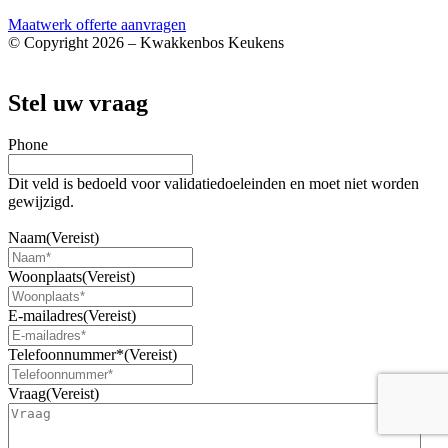
Maatwerk offerte aanvragen
© Copyright 2026 – Kwakkenbos Keukens
Webshop door BEWISE Solutions
Stel uw vraag
Phone
Dit veld is bedoeld voor validatiedoeleinden en moet niet worden
gewijzigd.
3 hogekasten met een oven en koel-vriescombinatie variabel
Naam
(Vereist)
Woonplaats
(Vereist)
E-mailadres
(Vereist)
Telefoonnummer*
(Vereist)
Vraag
(Vereist)