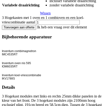
inclusief variabele draairichting
Variabele draairichting
zonder variabele draairichting
Wissen
3 Hogekasten met 1 oven en 1 combioven en een koel-
vriescombinatie aantal
Ik heb een vraag over dit element
Toevoegen aan offerte
Bijbehorende apparatuur
Inventum combimagnetron
IMC4535RT
Inventum oven nis 595
IOM6035RT
Inventum koel-vriescombinatie
IKV1788S
Details
3 Hogekast modules met links en rechts 25mm dikke panelen in de
kleur van het front. De 3 hogekast modules zijn 2100mm hoog
exclusief plint. 191cm breed en 58.5cm diep. Tussen de 3 hogekast