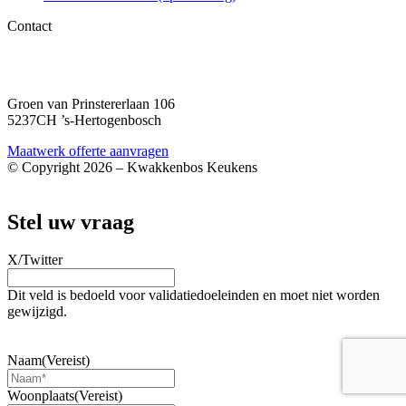
Contact
06 – 1863 84 79
info@kwakkenboskeukens.nl
Groen van Prinstererlaan 106
5237CH ’s-Hertogenbosch
Maatwerk offerte aanvragen
© Copyright 2026 – Kwakkenbos Keukens
Webshop door BEWISE Solutions
Stel uw vraag
X/Twitter
Dit veld is bedoeld voor validatiedoeleinden en moet niet worden
gewijzigd.
3 Hogekasten met 1 oven en 1 combioven en een koel-
vriescombinatie
Naam
(Vereist)
Woonplaats
(Vereist)